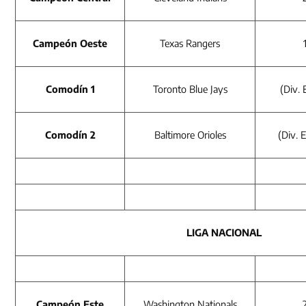
Campeón Oeste
Texas Rangers
Comodín 1
Toronto Blue Jays
(Div. 
Comodín 2
Baltimore Orioles
(Div. 
LIGA NACIONAL
Campeón Este
Washington Nationals