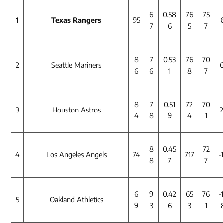
6
0.58
76
75
1
Texas Rangers
95
7
6
5
7
8
7
0.53
76
70
2
Seattle Mariners
6
6
6
1
8
7
8
7
0.51
72
70
3
Houston Astros
2
4
8
9
4
1
8
0.45
72
4
Los Angeles Angels
74
717
-
8
7
7
6
9
0.42
65
76
-
5
Oakland Athletics
9
3
6
3
1