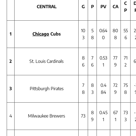
C
D
CENTRAL
G
P
PV
CA
P
10
5
0.64
80
55
2
1
Chicago
Cubs
3
8
0
8
6
8
7
0.53
77
71
2
St. Louis Cardinals
6
6
6
1
9
2
7
8
0.4
72
75
-
3
Pittsburgh Pirates
8
3
84
9
8
8
0.45
67
73
-
4
Milwaukee Brewers
73
9
1
1
3