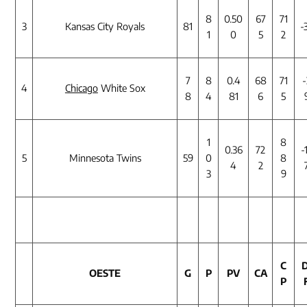
8
0.50
67
71
3
Kansas City Royals
81
-
1
0
5
2
7
8
0.4
68
71
-
4
Chicago
White Sox
8
4
81
6
5
1
8
0.36
72
-
5
Minnesota Twins
59
0
8
4
2
3
9
C
D
OESTE
G
P
PV
CA
P