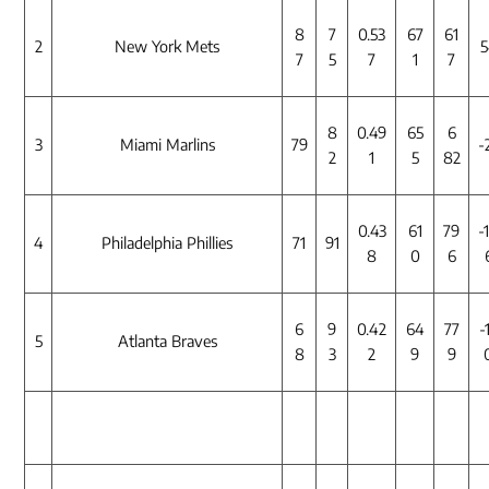
8
7
0.53
67
61
2
New York Mets
5
7
5
7
1
7
8
0.49
65
6
3
Miami Marlins
79
-
2
1
5
82
0.43
61
79
-
4
Philadelphia Phillies
71
91
8
0
6
6
9
0.42
64
77
-
5
Atlanta Braves
8
3
2
9
9