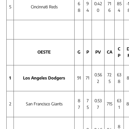
6
9
0.42
71
85
-
5
Cincinnati Reds
8
4
0
6
4
C
D
OESTE
G
P
PV
CA
P
0.56
72
63
1
Los Angeles Dodgers
91
71
8
2
5
8
8
7
0.53
63
2
San Francisco Giants
715
8
7
5
7
1
8