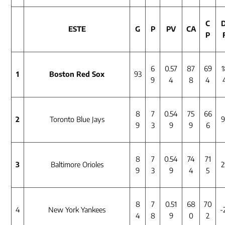
C
D
ESTE
G
P
PV
CA
P
6
0.57
87
69
1
1
Boston Red Sox
93
9
4
8
4
8
7
0.54
75
66
2
Toronto Blue Jays
9
9
3
9
9
6
8
7
0.54
74
71
3
Baltimore Orioles
2
9
3
9
4
5
8
7
0.51
68
70
4
New York Yankees
-
4
8
9
0
2