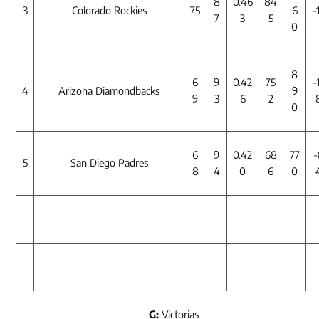
8
0.46
84
3
Colorado Rockies
75
6
-
7
3
5
0
8
6
9
0.42
75
-
4
Arizona Diamondbacks
9
9
3
6
2
0
6
9
0.42
68
77
-
5
San Diego Padres
8
4
0
6
0
G:
Victorias