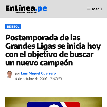
Saltar
Menú
al
Periodismo
contenido
en Línea
PUBLICADO
BÉISBOL
EN
Postemporada de las
Grandes Ligas se inicia hoy
con el objetivo de buscar
un nuevo campeón
por
Luis Miguel Guerrero
4 de octubre del 2016 - 21:03:23