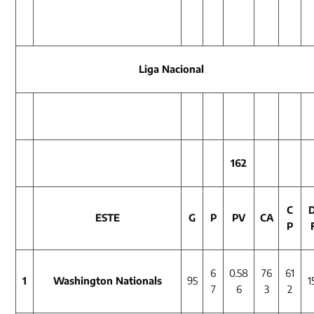
Liga Nacional
162
C
D
ESTE
G
P
PV
CA
P
6
0.58
76
61
1
Washington Nationals
95
1
7
6
3
2