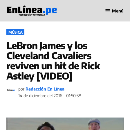
Saltar
Menú
al
Periodismo
contenido
en Línea
PUBLICADO
MÚSICA
EN
LeBron James y los
Cleveland Cavaliers
reviven un hit de Rick
Astley [VIDEO]
por
Redacción En Línea
14 de diciembre del 2016 - 01:50:38