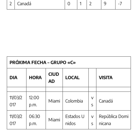
2
Canadá
0
1
2
9
-7
PRÓXIMA FECHA – GRUPO «C»
CIUD
DIA
HORA
LOCAL
VISITA
AD
11/03/2
12:00
v
Miami
Colombia
Canadá
017
p.m.
s
11/03/2
06:30
Estados U
v
República Domi
Miami
017
p.m.
nidos
s
nicana