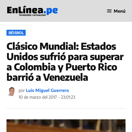
Saltar
Menú
al
Periodismo
contenido
en Línea
PUBLICADO
BÉISBOL
EN
Clásico Mundial: Estados
Unidos sufrió para superar
a Colombia y Puerto Rico
barrió a Venezuela
por
Luis Miguel Guerrero
10 de marzo del 2017 - 23:01:23