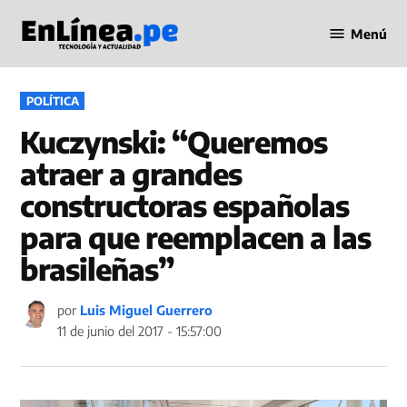
Saltar
Menú
al
Periodismo
contenido
en Línea
PUBLICADO
POLÍTICA
EN
Kuczynski: “Queremos
atraer a grandes
constructoras españolas
para que reemplacen a las
brasileñas”
por
Luis Miguel Guerrero
11 de junio del 2017 - 15:57:00