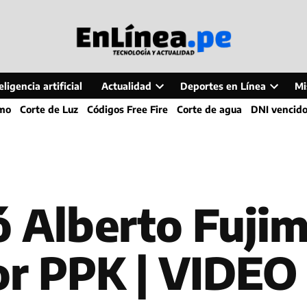
ligencia artificial
Actualidad
Deportes en Línea
Mi
Open
Open
smo
Corte de Luz
Códigos Free Fire
Corte de agua
DNI vencid
dropdown
dropdo
menu
menu
ó Alberto Fujim
or PPK | VIDEO