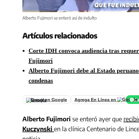
Alberto Fujimori se enteró así de indulto
Artículos relacionados
Corte IDH convoca audiencia tras requeri
Fujimori
Alberto Fujimori debe al Estado peruano S
condenas
Seguir en Google
Agrega En Línea en
Ca
Alberto Fujimori
se enteró ayer que
recib
Kuczynski
en la clínica Centenario de Linc
noticia.