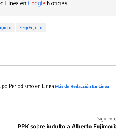
en Línea en
G
o
o
g
l
e
Noticias
Fujimori
Kenji Fujimori
upo Periodismo en Línea
Más de Redacción En Línea
Siguiente
PPK sobre indulto a Alberto Fujimori: