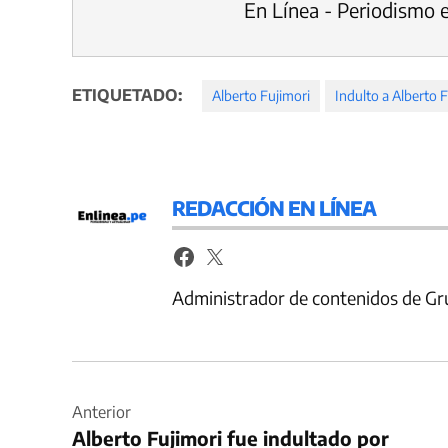
En Línea - Periodismo 
ETIQUETADO:
Alberto Fujimori
Indulto a Alberto 
REDACCIÓN EN LÍNEA
Administrador de contenidos de Gr
Navegación
de
Anterior
Alberto Fujimori fue indultado por