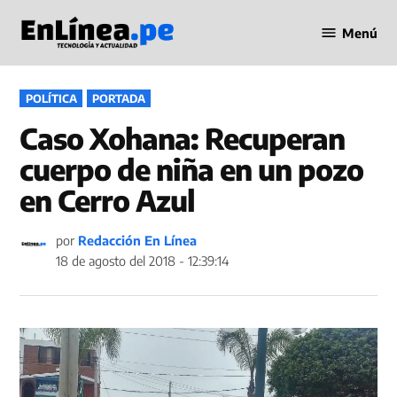
Saltar
Menú
al
Periodismo
contenido
en Línea
PUBLICADO
POLÍTICA
PORTADA
EN
Caso Xohana: Recuperan
cuerpo de niña en un pozo
en Cerro Azul
por
Redacción En Línea
18 de agosto del 2018 - 12:39:14