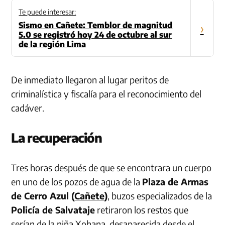
Te puede interesar:
Sismo en Cañete: Temblor de magnitud
›
5.0 se registró hoy 24 de octubre al sur
de la región Lima
De inmediato llegaron al lugar peritos de
criminalística y fiscalía para el reconocimiento del
cadáver.
La recuperación
Tres horas después de que se encontrara un cuerpo
en uno de los pozos de agua de la
Plaza de Armas
de Cerro Azul (
Cañete
)
, buzos especializados de la
Policía de Salvataje
retiraron los restos que
serían de la niña Xohana, desaparecida desde el