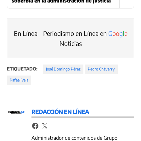
soberbia en la administración de justicia
En Línea - Periodismo en Línea en
G
o
o
g
l
e
Noticias
ETIQUETADO:
José Domingo Pérez
Pedro Chávarry
Rafael Vela
REDACCIÓN EN LÍNEA
Administrador de contenidos de Grupo