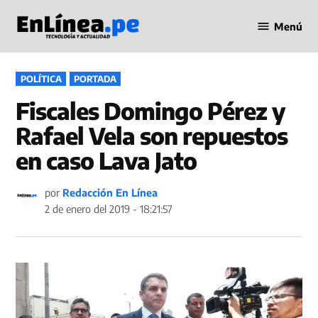
Saltar
Menú
al
Periodismo
contenido
en Línea
PUBLICADO
POLÍTICA
PORTADA
EN
Fiscales Domingo Pérez y
Rafael Vela son repuestos
en caso Lava Jato
por
Redacción En Línea
2 de enero del 2019 - 18:21:57