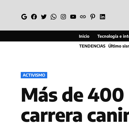
Saltar
al
Google
Facebook
Twitter
Whatsapp
Instagram
YouTube
Web
Pinterest
Linkedin
contenido
Inicio
Tecnología e inte
TENDENCIAS
Último si
PUBLICADO
ACTIVISMO
EN
Más de 400 
carrera can