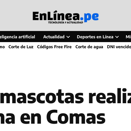
ligencia artificial
Actualidad
Deportes en Línea
Mi
Open
Open
smo
Corte de Luz
Códigos Free Fire
Corte de agua
DNI vencid
dropdown
dropdo
menu
menu
mascotas reali
ina en Comas