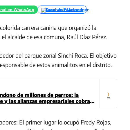
nal en WhatsApp
Canal de Facebook
colorida carrera canina que organizó la
a el alcalde de esa comuna, Raúl Díaz Pérez.
dedor del parque zonal Sinchi Roca. El objetivo
responsable de estos animalitos en el distrito.
›
ndono de millones de perros: la
 y las alianzas empresariales cobran
dores: El primer lugar lo ocupó Fredy Rojas,