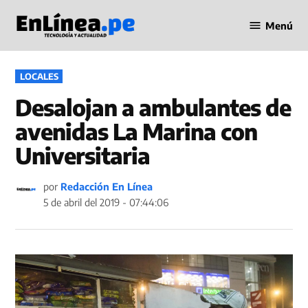
Saltar
Menú
al
Periodismo
contenido
en Línea
PUBLICADO
LOCALES
EN
Desalojan a ambulantes de
avenidas La Marina con
Universitaria
por
Redacción En Línea
5 de abril del 2019 - 07:44:06