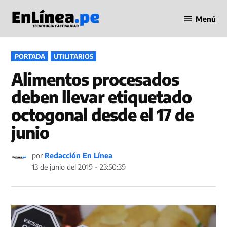
Saltar
Menú
al
Periodismo
contenido
en Línea
PUBLICADO
PORTADA
UTILITARIOS
EN
Alimentos procesados
deben llevar etiquetado
octogonal desde el 17 de
junio
por
Redacción En Línea
13 de junio del 2019 - 23:50:39