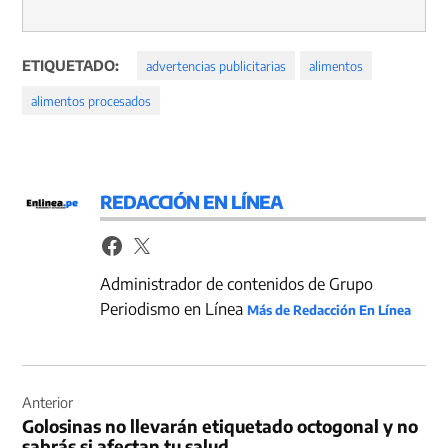
ETIQUETADO:
advertencias publicitarias
alimentos
alimentos procesados
REDACCIÓN EN LÍNEA
Administrador de contenidos de Grupo
Periodismo en Línea
Más de Redacción En Línea
Navegación
de
Anterior
Golosinas no llevarán etiquetado octogonal y no
entradas
sabrás si afectan tu salud