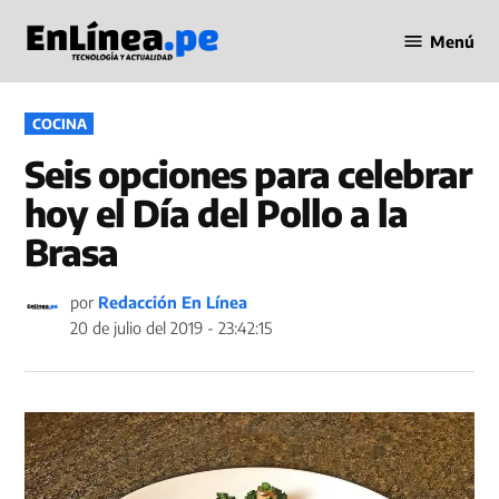
Saltar
Menú
al
Periodismo
contenido
en Línea
PUBLICADO
COCINA
EN
Seis opciones para celebrar
hoy el Día del Pollo a la
Brasa
por
Redacción En Línea
20 de julio del 2019 - 23:42:15