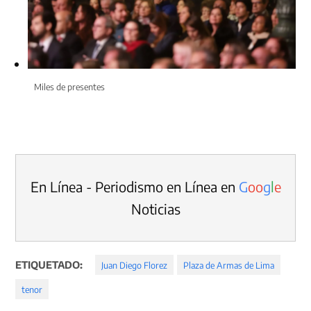
Miles de presentes
En Línea - Periodismo en Línea en
G
o
o
g
l
e
Noticias
ETIQUETADO:
Juan Diego Florez
Plaza de Armas de Lima
tenor