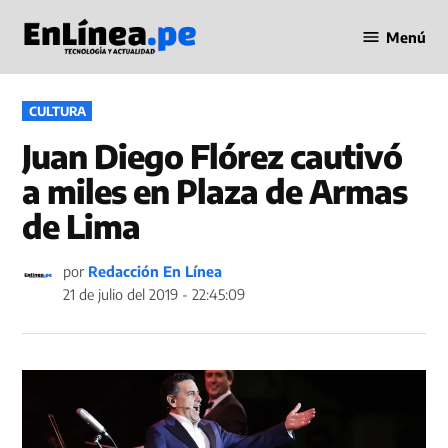
Saltar
Menú
al
Periodismo
contenido
en Línea
PUBLICADO
CULTURA
EN
Juan Diego Flórez cautivó
a miles en Plaza de Armas
de Lima
por
Redacción En Línea
21 de julio del 2019 - 22:45:09