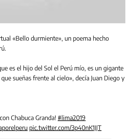
irtual «Bello durmiente», un poema hecho
rú.
e es el hijo del Sol el Perú mío, es un gigante
 que sueñas frente al cielo», decía Juan Diego y
o con Chabuca Granda!
#lima2019
aporelperu
pic.twitter.com/3p40nK1JJT