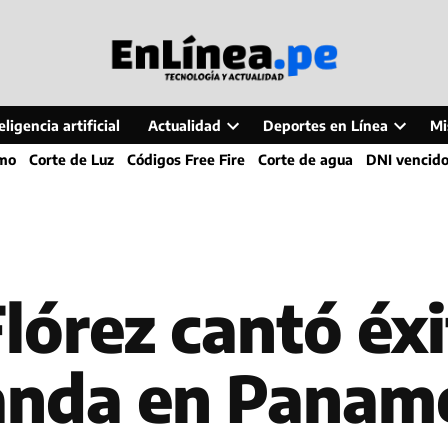
ligencia artificial
Actualidad
Deportes en Línea
Mi
Open
Open
smo
Corte de Luz
Códigos Free Fire
Corte de agua
DNI vencid
dropdown
dropdo
menu
menu
lórez cantó éx
anda en Panam