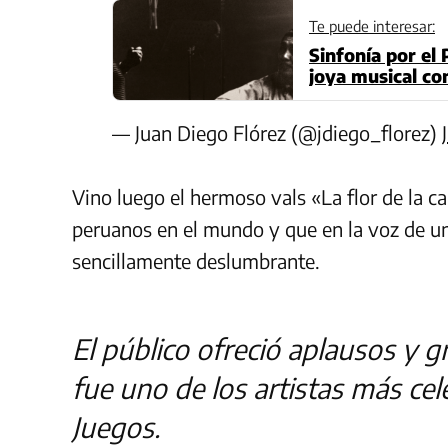
Te puede interesar:
Sinfonía por el
joya musical co
Flórez
— Juan Diego Flórez (@jdiego_florez)
Vino luego el hermoso vals «La flor de la ca
peruanos en el mundo y que en la voz de u
sencillamente deslumbrante.
El público ofreció aplausos y g
fue uno de los artistas más cel
Juegos.