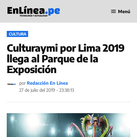
Saltar
Menú
al
Periodismo
contenido
en Línea
PUBLICADO
CULTURA
EN
Culturaymi por Lima 2019
llega al Parque de la
Exposición
por
Redacción En Línea
27 de julio del 2019 - 23:38:13