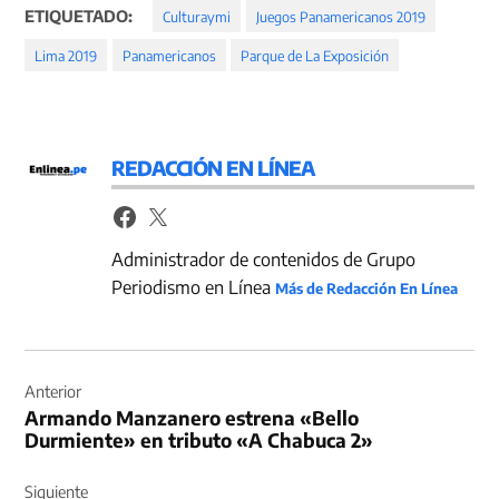
ETIQUETADO:
Culturaymi
Juegos Panamericanos 2019
Lima 2019
Panamericanos
Parque de La Exposición
REDACCIÓN EN LÍNEA
Administrador de contenidos de Grupo
Periodismo en Línea
Más de Redacción En Línea
Navegación
de
Anterior
Armando Manzanero estrena «Bello
entradas
Durmiente» en tributo «A Chabuca 2»
Siguiente