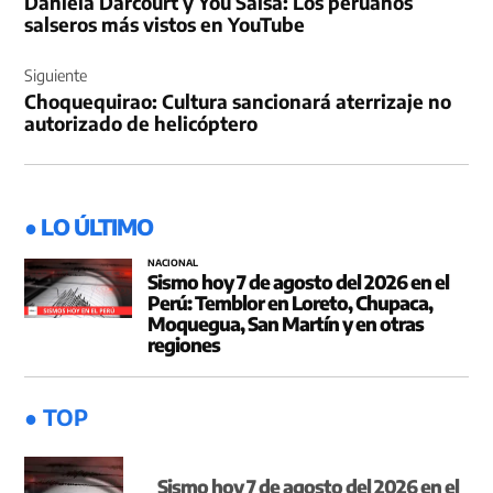
Daniela Darcourt y You Salsa: Los peruanos
entradas
salseros más vistos en YouTube
Siguiente
Choquequirao: Cultura sancionará aterrizaje no
autorizado de helicóptero
● LO ÚLTIMO
NACIONAL
Sismo hoy 7 de agosto del 2026 en el
Perú: Temblor en Loreto, Chupaca,
Moquegua, San Martín y en otras
regiones
● TOP
Sismo hoy 7 de agosto del 2026 en el