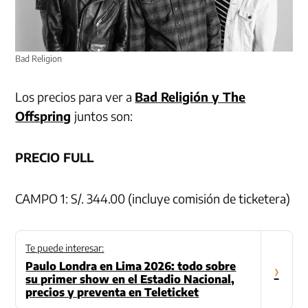
Bad Religion
Los precios para ver a
Bad Religión y The
Offspring
juntos son:
PRECIO FULL
CAMPO 1: S/. 344.00 (incluye comisión de ticketera)
Te puede interesar:
Paulo Londra en Lima 2026: todo sobre
›
su primer show en el Estadio Nacional,
precios y preventa en Teleticket