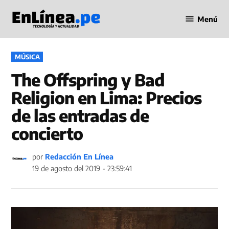
Saltar
Menú
al
Periodismo
contenido
en Línea
PUBLICADO
MÚSICA
EN
The Offspring y Bad
Religion en Lima: Precios
de las entradas de
concierto
por
Redacción En Línea
19 de agosto del 2019 - 23:59:41