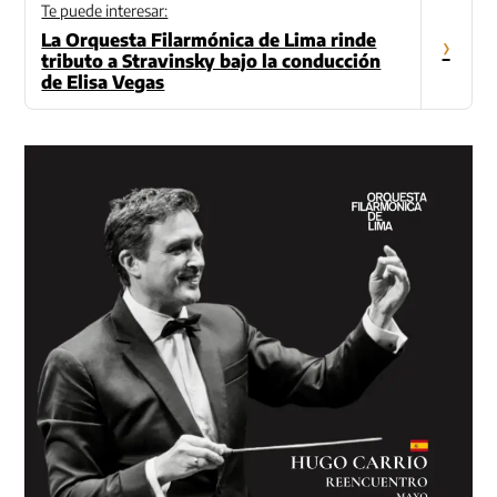
Te puede interesar:
La Orquesta Filarmónica de Lima rinde
›
tributo a Stravinsky bajo la conducción
de Elisa Vegas