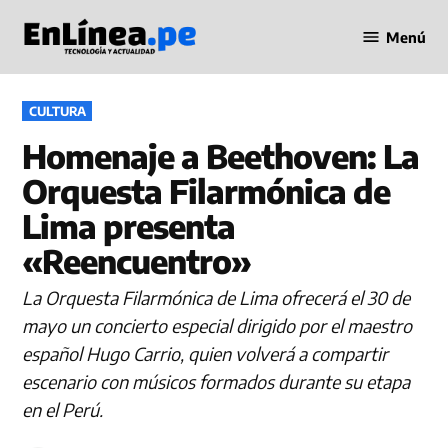
Saltar
Menú
al
Periodismo
contenido
en Línea
PUBLICADO
CULTURA
EN
Homenaje a Beethoven: La
Orquesta Filarmónica de
Lima presenta
«Reencuentro»
La Orquesta Filarmónica de Lima ofrecerá el 30 de
mayo un concierto especial dirigido por el maestro
español Hugo Carrio, quien volverá a compartir
escenario con músicos formados durante su etapa
en el Perú.