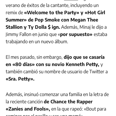
verano de éxitos de la cantante, incluyendo un
remix de
«Welcome to the Party» y «Hot Girl
Summer» de Pop Smoke con Megan Thee
Stallion y Ty Dolla $ ign.
Además, Minaj le dijo a
Jimmy Fallon en junio que «
por supuesto»
estaba
trabajando en un nuevo álbum.
El mes pasado, sin embargo,
dijo que se casaría
en «80 días» con su novio Kenneth Petty,
y
también cambió su nombre de usuario de Twitter a
«Sra. Petty».
Además, insinuó comenzar una familia en la letra de
la reciente canción
de Chance the Rapper
«Zanies and Fools»,
en la que rapeó: «Bout para
caminar por el pasillo y ser una mamá».