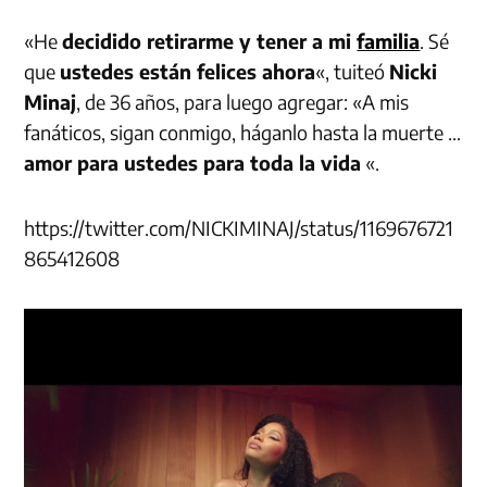
«He
decidido retirarme y tener a mi
familia
. Sé
que
ustedes están felices ahora
«, tuiteó
Nicki
Minaj
, de 36 años, para luego agregar: «A mis
fanáticos, sigan conmigo, háganlo hasta la muerte …
amor para ustedes para toda la vida
«.
https://twitter.com/NICKIMINAJ/status/1169676721
865412608