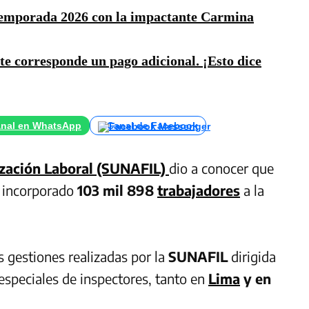
Temporada 2026 con la impactante Carmina
te corresponde un pago adicional. ¡Esto dice
nal en WhatsApp
Canal de Facebook
ización Laboral (SUNAFIL)
dio a conocer que
n incorporado
103 mil 898
trabajadores
a la
as gestiones realizadas por la
SUNAFIL
dirigida
especiales de inspectores, tanto en
Lima
y en