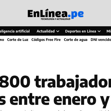
ligencia artificial
Actualidad
Deportes en Línea
Mi
Open
Open
smo
Corte de Luz
Códigos Free Fire
Corte de agua
DNI vencid
dropdown
dropdo
menu
menu
,800 trabajado
s entre enero y