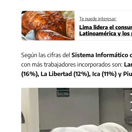
Te puede interesar:
Lima lidera el consu
Latinoamérica y los
día
Según las cifras del
Sistema Informático d
con más trabajadores incorporados son:
La
(16%), La Libertad (12%), Ica (11%) y Pi