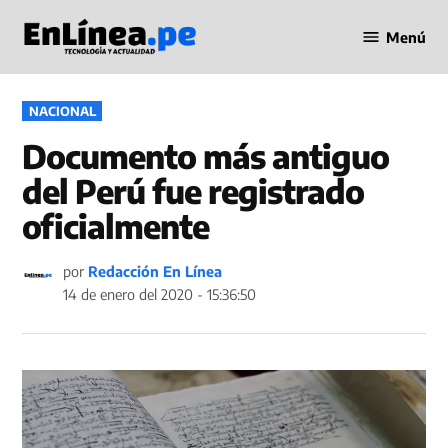
Saltar
Menú
al
Periodismo
contenido
en Línea
PUBLICADO
NACIONAL
EN
Documento más antiguo
del Perú fue registrado
oficialmente
por
Redacción En Línea
14 de enero del 2020 - 15:36:50