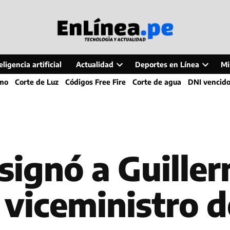
ligencia artificial
Actualidad
Deportes en Línea
Mi
Open
Open
smo
Corte de Luz
Códigos Free Fire
Corte de agua
DNI vencid
dropdown
dropdo
menu
menu
signó a Guille
viceministro d