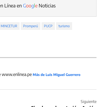
en Línea en
G
o
o
g
l
e
Noticias
MINCETUR
Promperú
PUCP
turismo
de www.enlinea.pe
Más de Luis Miguel Guerrero
Siguiente