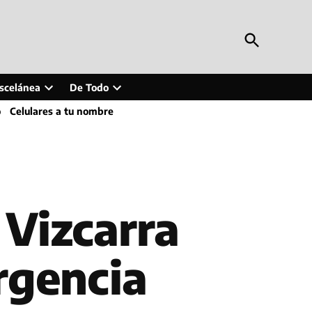
Open
Periodismo en Línea
Search
Inteligencia artificial, tecnología, tendencias,
actualidad y más
scelánea
De Todo
Open
Open
o
Celulares a tu nombre
wn
dropdown
dropdown
menu
menu
 Vizcarra
rgencia