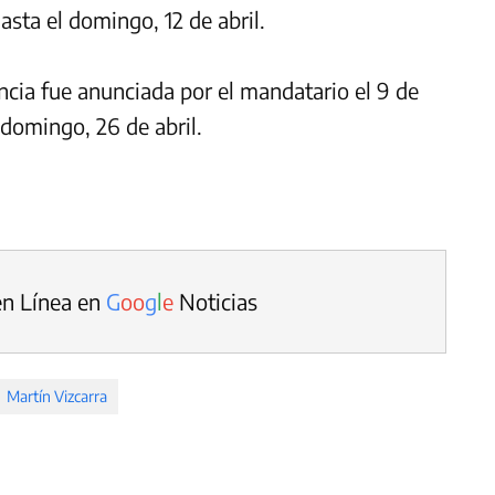
asta el domingo, 12 de abril.
cia fue anunciada por el mandatario el 9 de
 domingo, 26 de abril.
en Línea en
G
o
o
g
l
e
Noticias
Martín Vizcarra