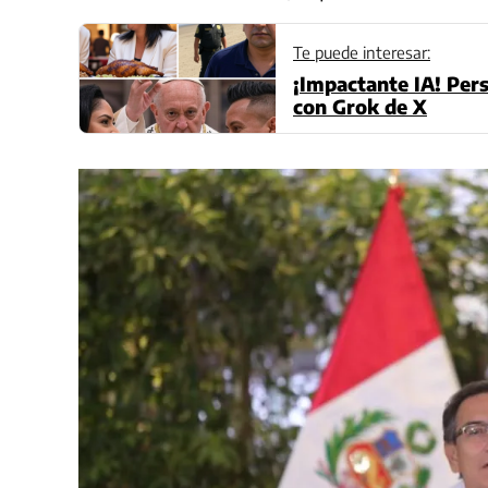
Te puede interesar:
¡Impactante IA! Per
con Grok de X