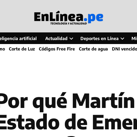
ligencia artificial
Actualidad
Deportes en Línea
Mi
Open
Open
smo
Corte de Luz
Códigos Free Fire
Corte de agua
DNI vencid
dropdown
dropdo
menu
menu
Por qué Martín
 Estado de Eme