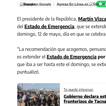
Seguir en Google
Agrega En Línea en
Ca
El presidente de la República,
Martín Vizca
del
Estado de Emergencia
, que se extend
domingo, 12 de mayo, día en que se celebra 
“La recomendación que acogemos, pensando
es extender el
Estado de Emergencia
por
que iba a ser hasta este el domingo, se ext
puntualizó.
Te puede interesar:
Gobierno declara es
fronterizos de Tacna