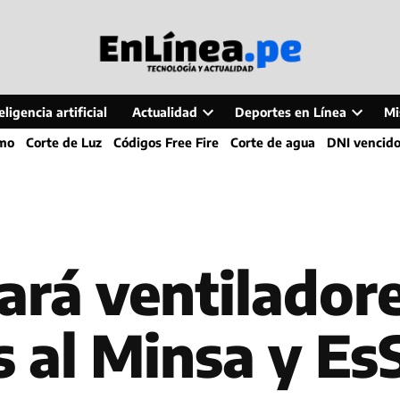
ligencia artificial
Actualidad
Deportes en Línea
Mi
Open
Open
smo
Corte de Luz
Códigos Free Fire
Corte de agua
DNI vencid
dropdown
dropdo
menu
menu
ará ventilador
s al Minsa y Es