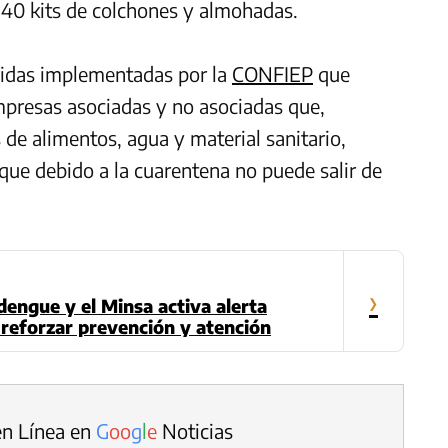
140 kits de colchones y almohadas.
edidas implementadas por la
CONFIEP
que
mpresas asociadas y no asociadas que,
de alimentos, agua y material sanitario,
que debido a la cuarentena no puede salir de
›
engue y el Minsa activa alerta
 reforzar prevención y atención
en Línea en
G
o
o
g
l
e
Noticias