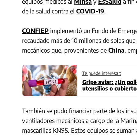
equipos médicos al
Minsa
y
EsSalud
a fin 
de la salud contra el
COVID-19
.
CONFIEP
implementó un Fondo de Emergen
recaudado más de 10 millones de soles que 
mecánicos que, provenientes de
China
, em
Te puede interesar:
Gripe aviar: ¿Un po
utensilios o cubiert
También se pudo financiar parte de los insu
ventiladores mecánicos a cargo de la Marin
mascarillas KN95. Estos equipos se suman a