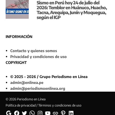
Sismo en Perú hoy 24 de julio del
2026: Temblor en Huánuco, Huacho,
Tacna, Arequipa, Junín y Moquegua,
según el IGP
INFORMACIÓN
Contacto y quienes somos
Privacidad y condiciones de uso
COPYRIGHT
© 2025 - 2026 / Grupo Periodismo en Línea
admin@enlinea.pe
admin@periodismoenlinea.org
© 2026 Periodismo en Línea
Política de privacidad / Términos y condiciones de uso
Google
Facebook
Twitter
Whatsapp
Instagram
YouTube
Web
Pinterest
Linkedin