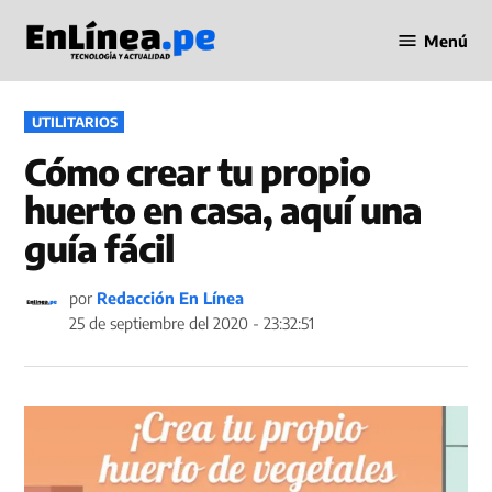
Saltar
Menú
al
Periodismo
contenido
en Línea
PUBLICADO
UTILITARIOS
EN
Cómo crear tu propio
huerto en casa, aquí una
guía fácil
por
Redacción En Línea
25 de septiembre del 2020 - 23:32:51