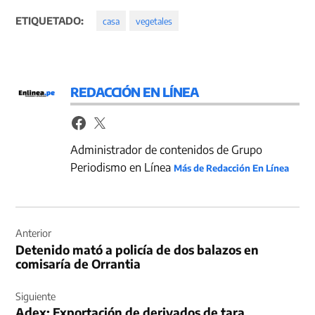
ETIQUETADO:
casa
vegetales
REDACCIÓN EN LÍNEA
Administrador de contenidos de Grupo
Periodismo en Línea
Más de Redacción En Línea
Navegación
de
Anterior
Detenido mató a policía de dos balazos en
entradas
comisaría de Orrantia
Siguiente
Adex: Exportación de derivados de tara