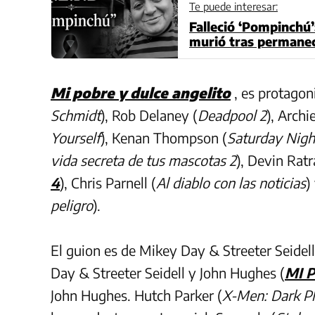
Te puede interesar:
Falleció ‘Pompinchú’
murió tras permanec
Mi pobre y dulce angelito
, es protagon
Schmidt
), Rob Delaney (
Deadpool 2
), Archi
Yourself
), Kenan Thompson (
Saturday Nigh
vida secreta de tus mascotas 2
), Devin Ratr
4
)
, Chris Parnell (
Al diablo con las noticias
)
peligro
).
El guion es de Mikey Day & Streeter Seidell
Day & Streeter Seidell y John Hughes (
MI 
John Hughes. Hutch Parker (
X-Men: Dark P