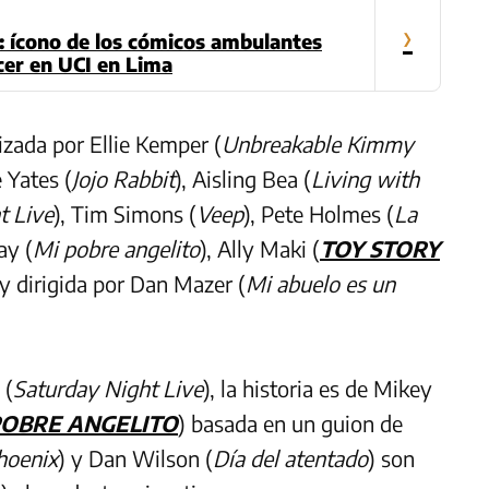
›
: ícono de los cómicos ambulantes
er en UCI en Lima
izada por Ellie Kemper (
Unbreakable Kimmy
e Yates (
Jojo Rabbit
), Aisling Bea (
Living with
t Live
), Tim Simons (
Veep
), Pete Holmes (
La
ay (
Mi pobre angelito
), Ally Maki (
TOY STORY
 y dirigida por Dan Mazer (
Mi abuelo es un
 (
Saturday Night Live
), la historia es de Mikey
POBRE ANGELITO
) basada en un guion de
hoenix
) y Dan Wilson (
Día del atentado
) son