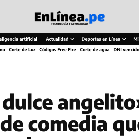
ligencia artificial
Actualidad
Deportes en Línea
Mi
Open
Open
smo
Corte de Luz
Códigos Free Fire
Corte de agua
DNI vencid
dropdown
dropdo
menu
menu
dulce angelito
r de comedia qu