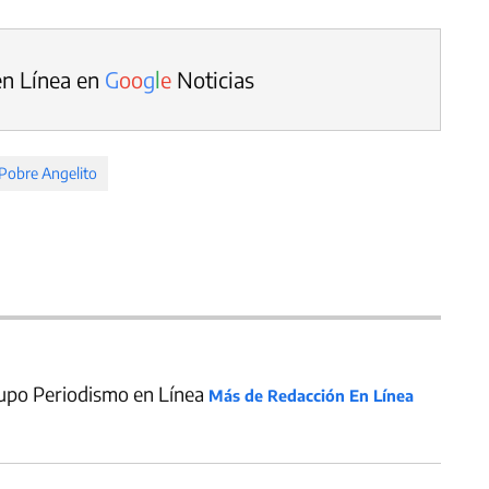
en Línea en
G
o
o
g
l
e
Noticias
Pobre Angelito
upo Periodismo en Línea
Más de Redacción En Línea