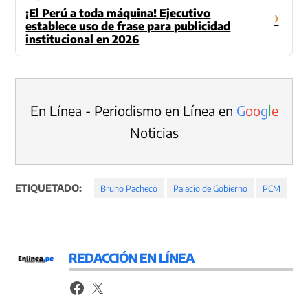
¡El Perú a toda máquina! Ejecutivo
›
establece uso de frase para publicidad
institucional en 2026
En Línea - Periodismo en Línea en
G
o
o
g
l
e
Noticias
ETIQUETADO:
Bruno Pacheco
Palacio de Gobierno
PCM
REDACCIÓN EN LÍNEA