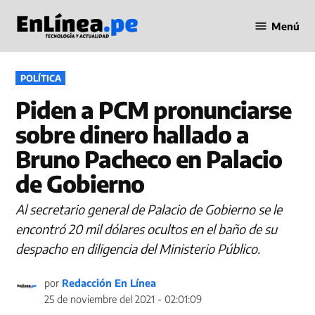
Saltar
Menú
al
Periodismo
contenido
en Línea
PUBLICADO
POLÍTICA
EN
Piden a PCM pronunciarse
sobre dinero hallado a
Bruno Pacheco en Palacio
de Gobierno
Al secretario general de Palacio de Gobierno se le
encontró 20 mil dólares ocultos en el baño de su
despacho en diligencia del Ministerio Público.
por
Redacción En Línea
25 de noviembre del 2021 - 02:01:09