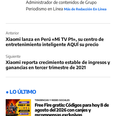
Administrador de contenidos de Grupo
Periodismo en Línea
Más de Redacción En Línea
Navegación
de
Anterior
Xiaomi lanza en Perú «Mi TV P1», su centro de
entradas
entretenimiento inteligente AQUÍ su precio
Siguiente
Xiaomi reporta crecimiento estable de ingresos y
ganancias en tercer trimestre de 2021
● LO ÚLTIMO
TENDENCIAS Y REDES SOCIALES
Free Fire gratis: Códigos para hoy 8 de
agosto del 2026 con canjes y
recompensas exclusivas