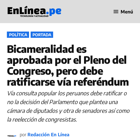
Saltar
Menú
al
Periodismo
contenido
en Línea
PUBLICADO
POLÍTICA
PORTADA
EN
Bicameralidad es
aprobada por el Pleno del
Congreso, pero debe
ratificarse vía referéndum
Vía consulta popular los peruanos debe ratificar o
no la decisión del Parlamento que plantea una
cámara de diputados y otra de senadores así como
la reelección de congresistas.
por
Redacción En Línea