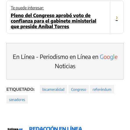
Te puede interesar:
Pleno del Congreso aprobó voto de
›
confianza para el gabinete ministerial
que preside Aníbal Torres
En Línea - Periodismo en Línea en
G
o
o
g
l
e
Noticias
ETIQUETADO:
bicameralidad
Congreso
referéndum
senadores
REDACCIÓN EN LÍNEA