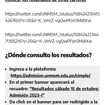
https://twitter.com/UNMSM_/status/158424210415
4267653?s=20&t=K_VnVZ-vgQwPFzir5MdIXw
https://twitter.com/UNMSM_/status/15842422344
71305216?s=20&t=K_VnVZ-vgQwPFzir5MdIXw
¿Dónde consulto los resultados?
Ingresa a la plataforma
https://admision.unmsm.edu.pe/simple/
En el primer banner aparecerá el
recuadro:
“Resultados sábado 15 de octubre:
Admisión 2023-I”
Da click en el banner para ser redirigido a la