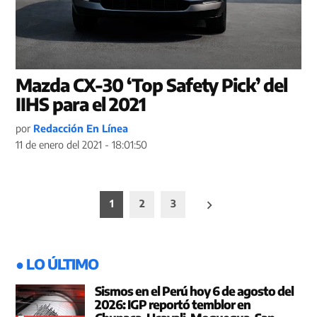
Mazda CX-30 ‘Top Safety Pick’ del
IIHS para el 2021
por
Redacción En Línea
11 de enero del 2021 - 18:01:50
Paginación
1
2
3
de
entradas
● LO ÚLTIMO
Sismos en el Perú hoy 6 de agosto del
2026: IGP reportó temblor en