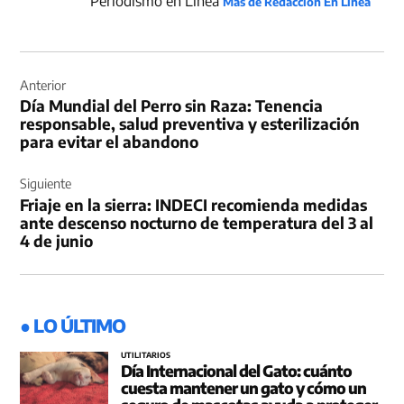
Periodismo en Línea
Más de Redacción En Línea
Navegación
de
Anterior
Día Mundial del Perro sin Raza: Tenencia
entradas
responsable, salud preventiva y esterilización
para evitar el abandono
Siguiente
Friaje en la sierra: INDECI recomienda medidas
ante descenso nocturno de temperatura del 3 al
4 de junio
● LO ÚLTIMO
UTILITARIOS
Día Internacional del Gato: cuánto
cuesta mantener un gato y cómo un