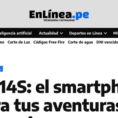
ligencia artificial
Actualidad
Deportes en Línea
Mi
Open
Open
smo
Corte de Luz
Códigos Free Fire
Corte de agua
DNI vencid
dropdown
dropdo
menu
menu
L
14S: el smartp
a tus aventura