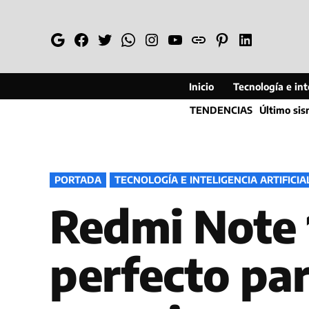
Saltar
al
Google
Facebook
Twitter
Whatsapp
Instagram
YouTube
Web
Pinterest
Linkedin
contenido
Inicio
Tecnología e inte
TENDENCIAS
Último si
PUBLICADO
PORTADA
TECNOLOGÍA E INTELIGENCIA ARTIFICIA
EN
Redmi Note 
perfecto par