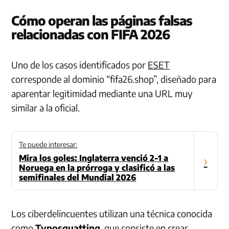
Cómo operan las páginas falsas
relacionadas con FIFA 2026
Uno de los casos identificados por
ESET
corresponde al dominio “fifa26.shop”, diseñado para
aparentar legitimidad mediante una URL muy
similar a la oficial.
Te puede interesar:
Mira los goles: Inglaterra venció 2-1 a
›
Noruega en la prórroga y clasificó a las
semifinales del Mundial 2026
Los ciberdelincuentes utilizan una técnica conocida
como
Typosquatting
, que consiste en crear