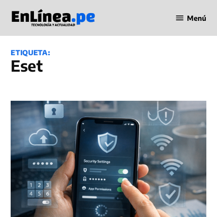
Saltar
Menú
al
Periodismo
contenido
en Línea
ETIQUETA:
Eset