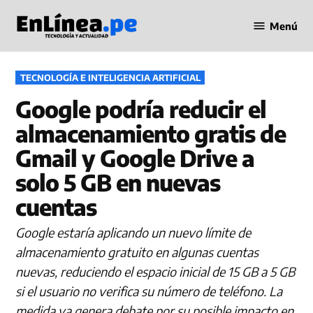
Saltar
Menú
al
Periodismo
contenido
en Línea
PUBLICADO
TECNOLOGÍA E INTELIGENCIA ARTIFICIAL
EN
Google podría reducir el
almacenamiento gratis de
Gmail y Google Drive a
solo 5 GB en nuevas
cuentas
Google estaría aplicando un nuevo límite de
almacenamiento gratuito en algunas cuentas
nuevas, reduciendo el espacio inicial de 15 GB a 5 GB
si el usuario no verifica su número de teléfono. La
medida ya genera debate por su posible impacto en