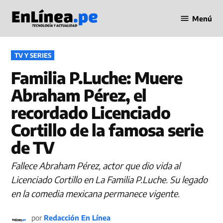
Saltar
Menú
al
Periodismo
contenido
en Línea
PUBLICADO
TV Y SERIES
EN
Familia P.Luche: Muere
Abraham Pérez, el
recordado Licenciado
Cortillo de la famosa serie
de TV
Fallece Abraham Pérez, actor que dio vida al
Licenciado Cortillo en La Familia P.Luche. Su legado
en la comedia mexicana permanece vigente.
por
Redacción En Línea