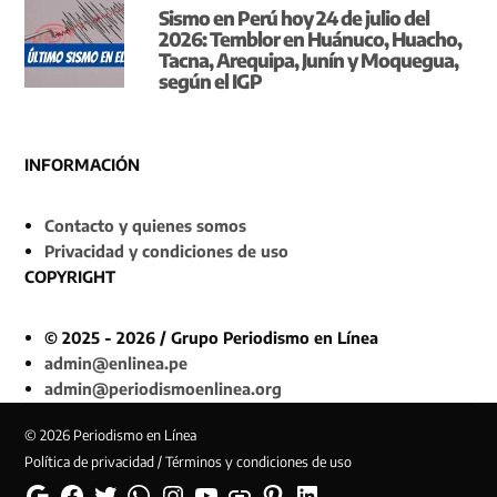
Sismo en Perú hoy 24 de julio del
2026: Temblor en Huánuco, Huacho,
Tacna, Arequipa, Junín y Moquegua,
según el IGP
INFORMACIÓN
Contacto y quienes somos
Privacidad y condiciones de uso
COPYRIGHT
© 2025 - 2026 / Grupo Periodismo en Línea
admin@enlinea.pe
admin@periodismoenlinea.org
© 2026 Periodismo en Línea
Política de privacidad / Términos y condiciones de uso
Google
Facebook
Twitter
Whatsapp
Instagram
YouTube
Web
Pinterest
Linkedin