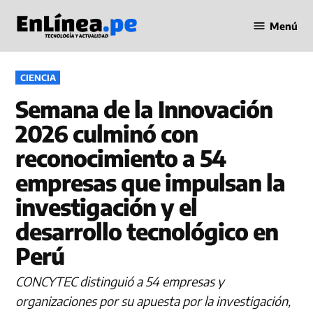
Saltar
Menú
al
Periodismo
contenido
en Línea
PUBLICADO
CIENCIA
EN
Semana de la Innovación
2026 culminó con
reconocimiento a 54
empresas que impulsan la
investigación y el
desarrollo tecnológico en
Perú
CONCYTEC distinguió a 54 empresas y
organizaciones por su apuesta por la investigación,