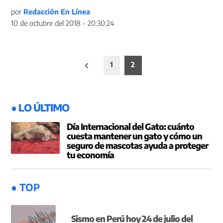
por
Redacción En Línea
10 de octubre del 2018 - 20:30:24
Paginación
1
2
de
entradas
● LO ÚLTIMO
Día Internacional del Gato: cuánto
cuesta mantener un gato y cómo un
seguro de mascotas ayuda a proteger
tu economía
● TOP
Sismo en Perú hoy 24 de julio del