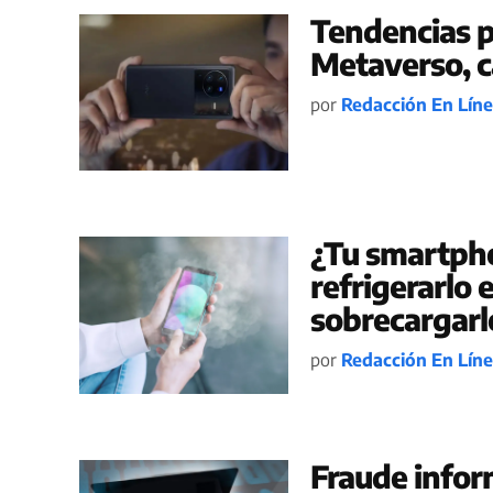
Tendencias p
Metaverso, ca
por
Redacción En Lín
¿Tu smartpho
refrigerarlo 
sobrecargarl
por
Redacción En Lín
Fraude inform