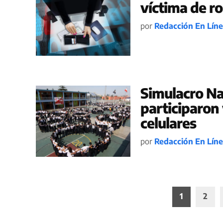
víctima de r
por
Redacción En Lín
Simulacro Na
participaron
celulares
por
Redacción En Lín
Paginación
1
2
de