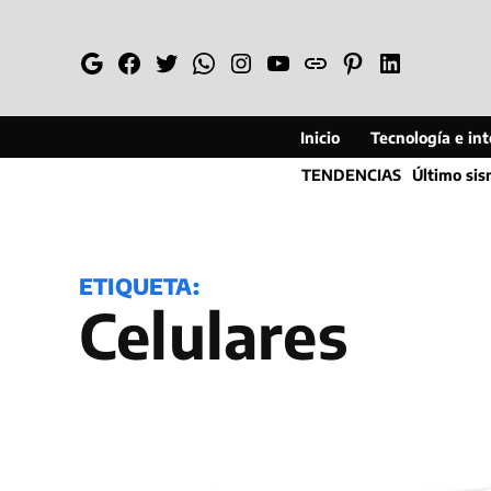
Saltar
al
Google
Facebook
Twitter
Whatsapp
Instagram
YouTube
Web
Pinterest
Linkedin
contenido
Inicio
Tecnología e inte
TENDENCIAS
Último si
ETIQUETA:
celulares