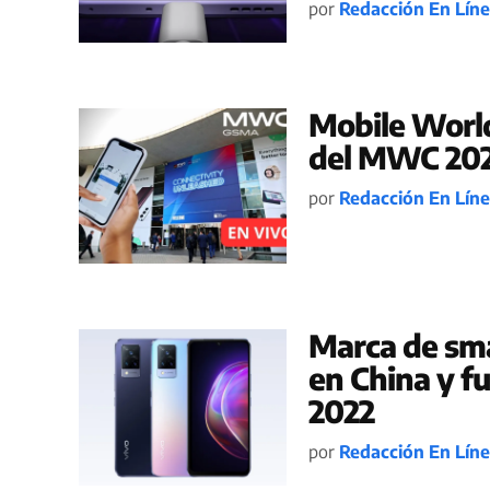
por
Redacción En Lín
Mobile World
del MWC 2023
por
Redacción En Lín
Marca de sma
en China y fu
2022
por
Redacción En Lín