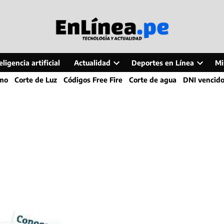
ligencia artificial
Actualidad
Deportes en Línea
Mi
Open
Open
smo
Corte de Luz
Códigos Free Fire
Corte de agua
DNI vencid
dropdown
dropdo
menu
menu