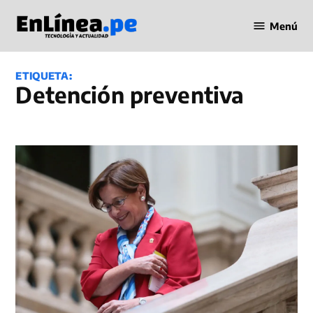
Saltar
Menú
al
Periodismo
contenido
en Línea
ETIQUETA:
Detención preventiva