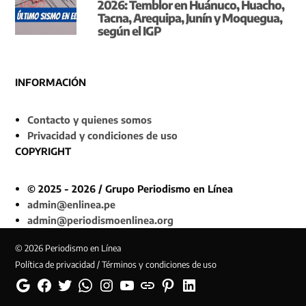
2026: Temblor en Huánuco, Huacho,
Tacna, Arequipa, Junín y Moquegua,
según el IGP
INFORMACIÓN
Contacto y quienes somos
Privacidad y condiciones de uso
COPYRIGHT
© 2025 - 2026 / Grupo Periodismo en Línea
admin@enlinea.pe
admin@periodismoenlinea.org
© 2026 Periodismo en Línea
Política de privacidad / Términos y condiciones de uso
Google
Facebook
Twitter
Whatsapp
Instagram
YouTube
Web
Pinterest
Linkedin