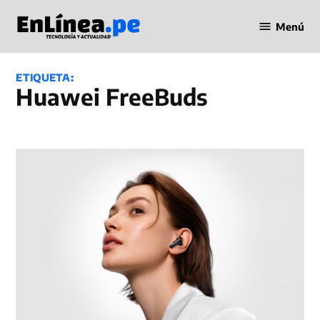
Saltar
Menú
al
Periodismo
contenido
en Línea
ETIQUETA:
Huawei FreeBuds