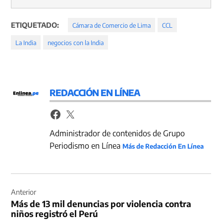
ETIQUETADO:
Cámara de Comercio de Lima
CCL
La India
negocios con la India
REDACCIÓN EN LÍNEA
Administrador de contenidos de Grupo
Periodismo en Línea
Más de Redacción En Línea
Navegación
de
Anterior
Más de 13 mil denuncias por violencia contra
entradas
niños registró el Perú