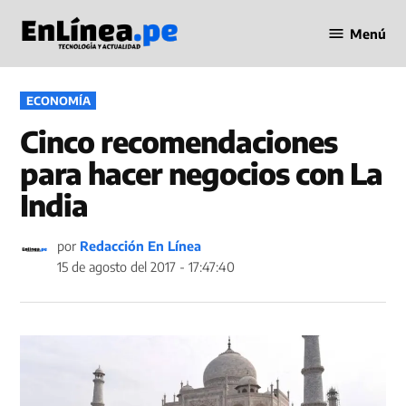
Saltar
Menú
al
Periodismo
contenido
en Línea
PUBLICADO
ECONOMÍA
EN
Cinco recomendaciones
para hacer negocios con La
India
por
Redacción En Línea
15 de agosto del 2017 - 17:47:40