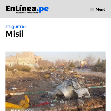
Saltar
Menú
al
Periodismo
contenido
en Línea
ETIQUETA:
Misil