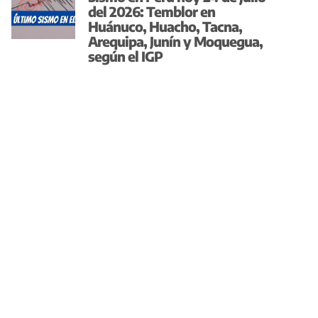
del 2026: Temblor en
Huánuco, Huacho, Tacna,
Arequipa, Junín y Moquegua,
según el IGP