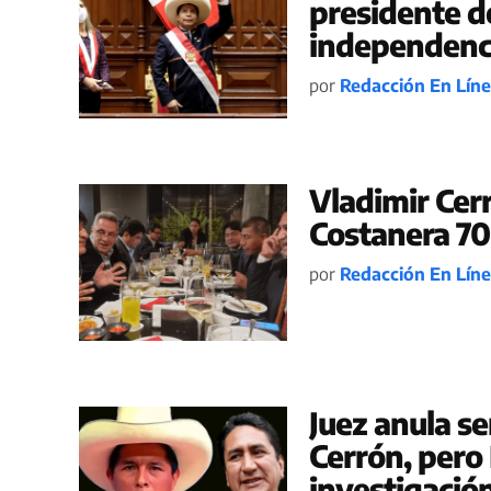
presidente de
independenc
por
Redacción En Lín
Vladimir Cer
Costanera 700
por
Redacción En Lín
Juez anula s
Cerrón, pero
investigació