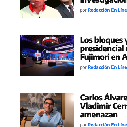
por
Redacción En Lín
Los bloques 
presidencial 
Fujimori en 
por
Redacción En Lín
Carlos Álvar
Vladimir Cerr
amenazan
por
Redacción En Lín