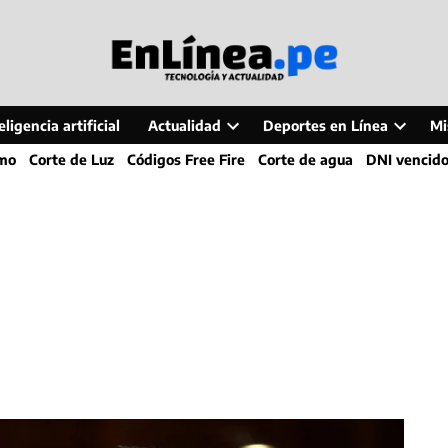
ligencia artificial
Actualidad
Deportes en Línea
Mi
Open
Open
smo
Corte de Luz
Códigos Free Fire
Corte de agua
DNI vencid
dropdown
dropdo
menu
menu