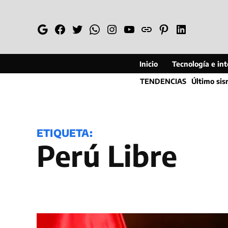
Saltar
al
Google
Facebook
Twitter
Whatsapp
Instagram
YouTube
Web
Pinterest
Linkedin
contenido
Inicio
Tecnología e inte
TENDENCIAS
Último si
ETIQUETA:
Perú Libre