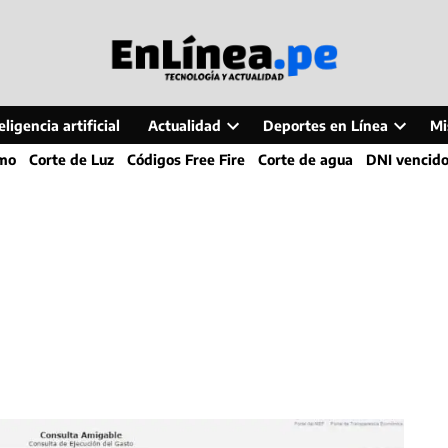
ligencia artificial
Actualidad
Deportes en Línea
Mi
Open
Open
smo
Corte de Luz
Códigos Free Fire
Corte de agua
DNI vencid
dropdown
dropdo
menu
menu