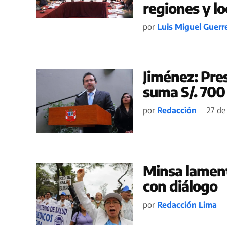
regiones y lo
por
Luis Miguel Guerr
Jiménez: Pre
suma S/. 700
por
Redacción
27 de
Minsa lament
con diálogo
por
Redacción Lima