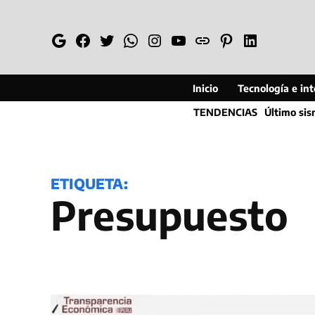
Saltar
al
Google
Facebook
Twitter
Whatsapp
Instagram
YouTube
Web
Pinterest
Linkedin
contenido
Inicio
Tecnología e inte
TENDENCIAS
Último si
ETIQUETA:
Presupuesto