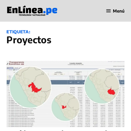
Saltar
Menú
al
Periodismo
contenido
en Línea
ETIQUETA:
proyectos