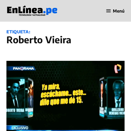
Saltar
Menú
al
Periodismo
contenido
en Línea
ETIQUETA:
Roberto Vieira