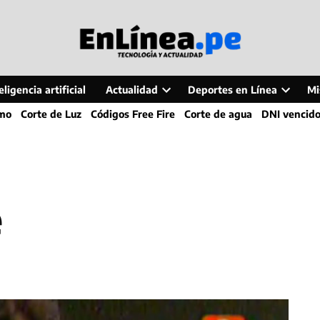
ligencia artificial
Actualidad
Deportes en Línea
Mi
Open
Open
smo
Corte de Luz
Códigos Free Fire
Corte de agua
DNI vencid
dropdown
dropdo
menu
menu
e