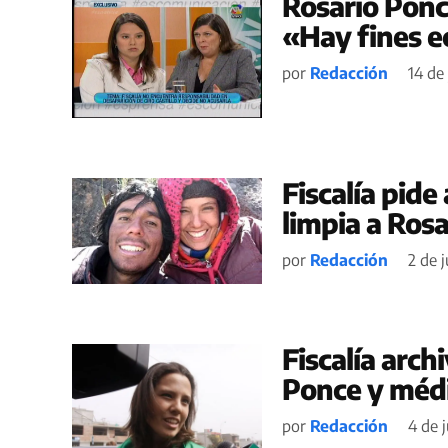
Rosario Ponce
«Hay fines e
por
Redacción
14 de 
Fiscalía pide 
limpia a Ros
por
Redacción
2 de j
Fiscalía arch
Ponce y méd
por
Redacción
4 de j