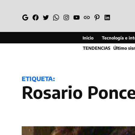
Saltar
al
Google
Facebook
Twitter
Whatsapp
Instagram
YouTube
Web
Pinterest
Linkedin
contenido
Inicio
Tecnología e inte
TENDENCIAS
Último si
ETIQUETA:
Rosario Ponc