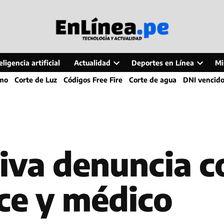
ligencia artificial
Actualidad
Deportes en Línea
Mi
Open
Open
smo
Corte de Luz
Códigos Free Fire
Corte de agua
DNI vencid
dropdown
dropdo
menu
menu
hiva denuncia c
ce y médico