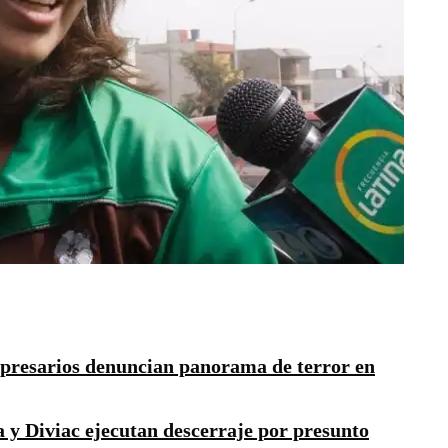
mpresarios denuncian panorama de terror en
a y Diviac ejecutan descerraje por presunto