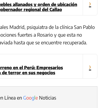
›
muebles allanados y orden de ubicación
gobernador regional del Callao
les Madrid, psiquiatra de la clínica San Pablo
ciones fuertes a Rosario y que esta no
raviada hasta que se encuentre recuperada.
›
erreno en el Perú: Empresarios
de terror en sus negocios
en Línea en
G
o
o
g
l
e
Noticias