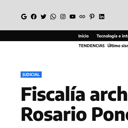
Saltar
al
Google
Facebook
Twitter
Whatsapp
Instagram
YouTube
Web
Pinterest
Linkedin
contenido
Inicio
Tecnología e inte
TENDENCIAS
Último si
PUBLICADO
JUDICIAL
EN
Fiscalía arc
Rosario Pon