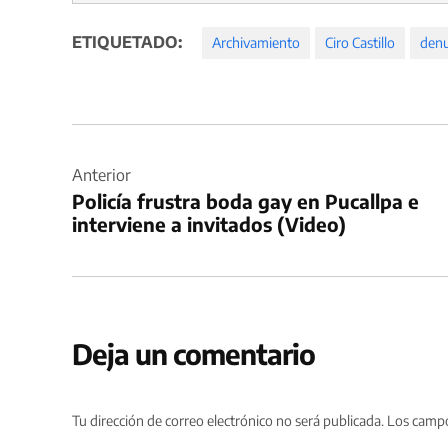
ETIQUETADO:
Archivamiento
Ciro Castillo
denu
Navegación
de
Anterior
Policía frustra boda gay en Pucallpa e
entradas
interviene a invitados (Video)
Deja un comentario
Tu dirección de correo electrónico no será publicada.
Los campo