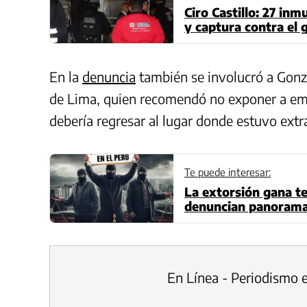
Ciro Castillo: 27 in
y captura contra el 
En la
denuncia
también se involucró a Gonza
de Lima, quien recomendó no exponer a emo
debería regresar al lugar donde estuvo ext
Te puede interesar:
La extorsión gana t
denuncian panorama 
En Línea - Periodismo 