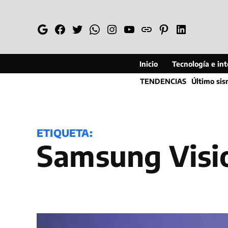
Saltar
al
Google
Facebook
Twitter
Whatsapp
Instagram
YouTube
Web
Pinterest
Linkedin
contenido
Inicio
Tecnología e inte
TENDENCIAS
Último si
ETIQUETA:
Samsung Visi