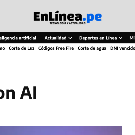
ligencia artificial
Actualidad
Deportes en Línea
Mi
Open
Open
smo
Corte de Luz
Códigos Free Fire
Corte de agua
DNI vencid
dropdown
dropdo
menu
menu
on AI