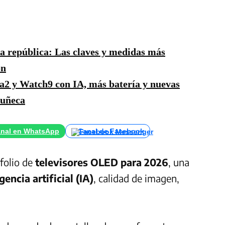
a república: Las claves y medidas más
ón
a2 y Watch9 con IA, más batería y nuevas
muñeca
nal en WhatsApp
Canal de Facebook
folio de
televisores OLED para 2026
, una
gencia artificial (IA)
, calidad de imagen,