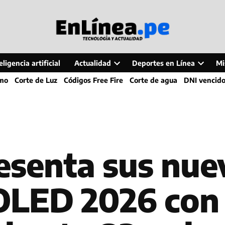
ligencia artificial
Actualidad
Deportes en Línea
Mi
Open
Open
smo
Corte de Luz
Códigos Free Fire
Corte de agua
DNI vencid
dropdown
dropdo
menu
menu
senta sus nue
 OLED 2026 con 