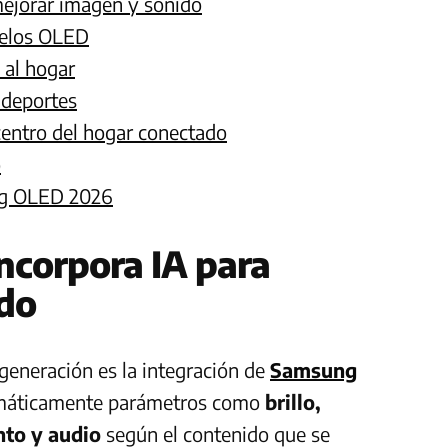
ejorar imagen y sonido
delos OLED
 al hogar
 deportes
 centro del hogar conectado
o
ung OLED 2026
corpora IA para
ido
generación es la integración de
Samsung
tomáticamente parámetros como
brillo,
nto y audio
según el contenido que se