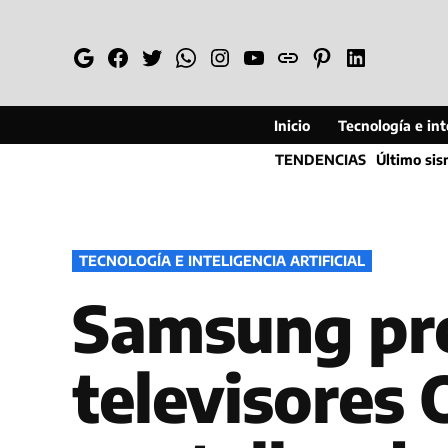
Saltar
al
Google
Facebook
Twitter
Whatsapp
Instagram
YouTube
Web
Pinterest
Linkedin
contenido
Inicio
Tecnología e inte
TENDENCIAS
Último si
PUBLICADO
TECNOLOGÍA E INTELIGENCIA ARTIFICIAL
EN
Samsung pre
televisores