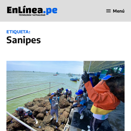
Saltar
Menú
al
Periodismo
contenido
en Línea
ETIQUETA:
Sanipes